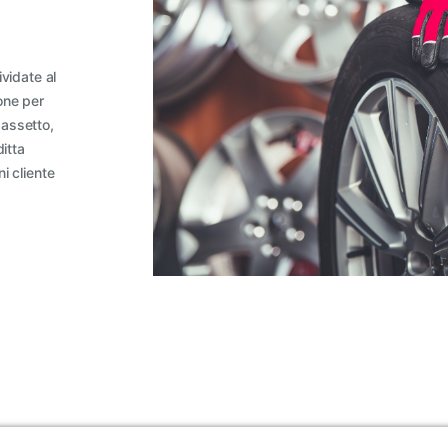
vidate al
one per
 assetto,
ditta
i cliente